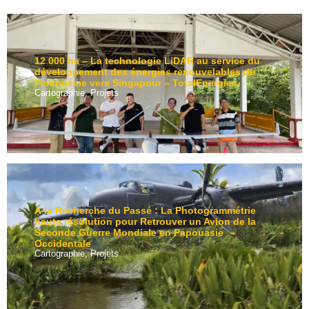
12 000 ha – La technologie LiDAR au service du
développement des énergies renouvelables de
l’Indonésie vers Singapour – TotalEnergies
Cartographie
,
Projets
À la Recherche du Passé : La Photogrammétrie
haute résolution pour Retrouver un Avion de la
Seconde Guerre Mondiale en Papouasie
Occidentale
Cartographie
,
Projets