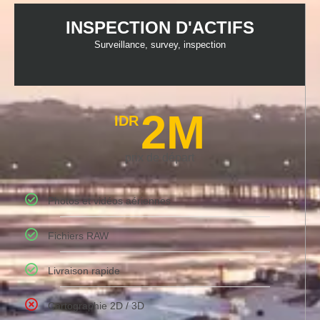
INSPECTION D'ACTIFS
Surveillance, survey, inspection
2M
IDR
prix de départ
Photos et vidéos aériennes
Fichiers RAW
Livraison rapide
Cartographie 2D / 3D