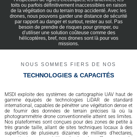
toits ou parfois définitivement inaccessibles en raison
de la végétation ou du terrain trop accidenté. Avec les
drones, nous pouvons garder une distance de sécurité
par rapport au danger et surtout, rester au sol. Pas
besoin de prendre de risques pour grimper, ou
d'utiliser une solution coûteuse comme des
hélicoptères, bref, nos drones sont là pour vos
missions.
NOUS SOMMES FIERS DE NOS
TECHNOLOGIES & CAPACITÉS
MSDI exploite des systèmes de cartographie UAV haut de
gamme équipés de technologies LiDAR de standard
international, capables de pénétrer une végétation dense et
de fournir des données de terrain précises là où la
photogrammétrie drone conventionnelle atteint ses limites.
Nos plateformes sont conçues pour des zones de petite à
très grande taille, allant de sites techniques locaux à des
superficies de plusieurs dizaines de milliers d’hectares,