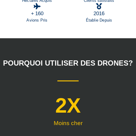
Hectares Acquis
Clients satisfaits
+
160
2016
Avions Pris
Établie Depuis
POURQUOI UTILISER DES DRONES?
2
X
Moins cher