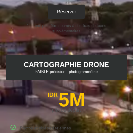
Réserver
* Le prix peut être soumis à des frais de taxes
supplémentaires
CARTOGRAPHIE DRONE
FAIBLE précision - photogrammétrie
5M
IDR
prix de départ
Photos et vidéos aériennes