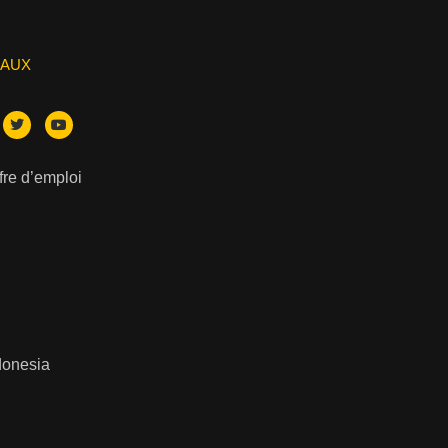
IAUX
ffre d’emploi
donesia