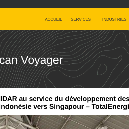
ACCUEIL
SERVICES
INDUSTRIES
scan Voyager
 LiDAR au service du développement de
’Indonésie vers Singapour – TotalEnerg