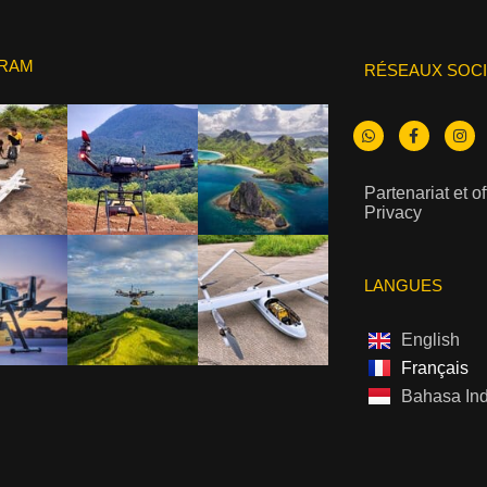
GRAM
RÉSEAUX SOC
Partenariat et o
Privacy
LANGUES
English
Français
Bahasa In