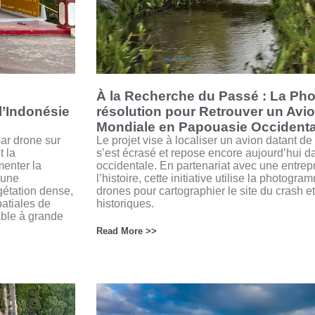
u
À la Recherche du Passé : La Ph
l’Indonésie
résolution pour Retrouver un Avi
Mondiale en Papouasie Occidenta
ar drone sur
Le projet vise à localiser un avion datant 
t la
s’est écrasé et repose encore aujourd’hui 
menter la
occidentale. En partenariat avec une entrep
 une
l’histoire, cette initiative utilise la photogr
gétation dense,
drones pour cartographier le site du crash et
patiales de
historiques.
able à grande
Read More >>