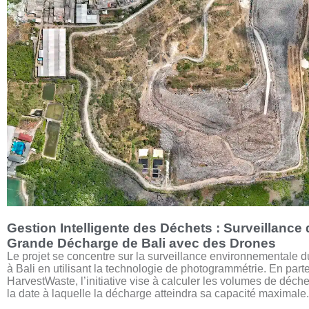
Gestion Intelligente des Déchets : Surveillance 
Grande Décharge de Bali avec des Drones
Le projet se concentre sur la surveillance environnementale
à Bali en utilisant la technologie de photogrammétrie. En part
HarvestWaste, l’initiative vise à calculer les volumes de déche
la date à laquelle la décharge atteindra sa capacité maximale.