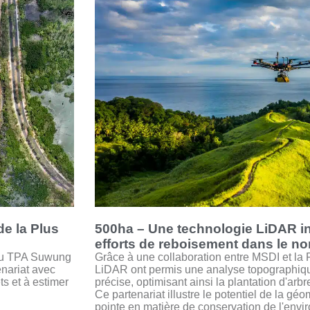
de la Plus
500ha – Une technologie LiDAR in
efforts de reboisement dans le no
 du TPA Suwung
Grâce à une collaboration entre MSDI et la
enariat avec
LiDAR ont permis une analyse topographiqu
ts et à estimer
précise, optimisant ainsi la plantation d'arbr
Ce partenariat illustre le potentiel de la gé
pointe en matière de conservation de l'envir