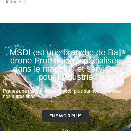
Indonésie
MSDI est une branche de Bali
drone Production, spécialisée
dans le mapping et services
pour l'industrie
Prenez une minute pour en savoir plus sur nous et visitez
nos autres sites.
EN SAVOIR PLUS