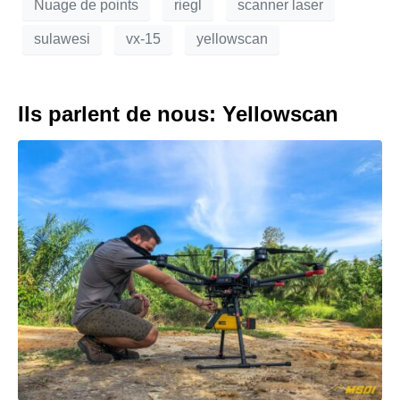
Nuage de points
riegl
scanner laser
sulawesi
vx-15
yellowscan
Ils parlent de nous: Yellowscan