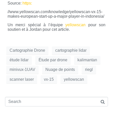
Source:
https:
//www.yellowscan.com/knowledge/yellowscan-vx-15-
makes-european-start-up-a-major-player-in-indonesia/
Un merci spécial à l’équipe
yellowscan
pour son
soutien et à Jordan pour cet article.
Cartographie Drone
cartographie lidar
étude lidar
Étude par drone
kalimantan
minivux-1UAV
Nuage de points
riegl
scanner laser
vx-15
yellowscan