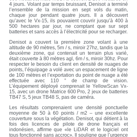
4 jours. Volant par temps bruissant, Denisot a terminé
l’ensemble de la mission en sept vols du matin,
chaque jour pendant quatre jours. Il a découvert
qu’avec le Vx-15, ils pouvaient couvrir jusqu’à 400 à
500 hectares par jour, ne comptant que sur sept
batteries et sans accès à l’électricité pour se recharger.
Denisot a couvert la première zone volant à une
altitude de 90 mètres, 5m / s, miroir 27hz, tandis que la
deuxième zone, qui contenait un terrain plus varié,
était couverte à 80 mètres agl, 6m / s, miroir 30hz. Pour
respecter le besoin du client en densité de nuages ​​de
points, l’équipage a volé avec un espacement de ligne
de 100 mètres et l’exportation du point de nuage a été
effectuée avec 110 ° de champ de vision.
L’équipement déployé comprenait le YellowScan Vx-
15, avec un drone Matrice 600 Pro, 2 jeux de batteries
TB47 S, 5 jeux TB48 S, pas de caméra.
Les résultats comprenaient une densité ponctuelle
moyenne de 50 à 60 points / m2 – une excellente
couverture sous la végétation. Denisot, qui détient à la
fois des licences de pilote de drone français et
indonésien, affirme que «le LiDAR et le logiciel ont
tous fonctionné sans accroc». Il souligne que l’urgence