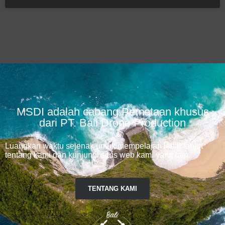
MSDI adalah cabang Pemetaan khusus
dari PT. Bali Drone Production
Luangkan waktu sejenak untuk mempelajari lebih lanjut
tentang kami dan kunjungi situs web kami yang lain.
TENTANG KAMI