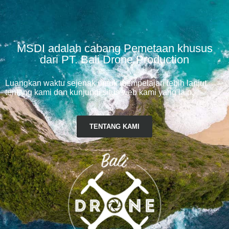
MSDI adalah cabang Pemetaan khusus
dari PT. Bali Drone Production
Luangkan waktu sejenak untuk mempelajari lebih lanjut
tentang kami dan kunjungi situs web kami yang lain.
TENTANG KAMI