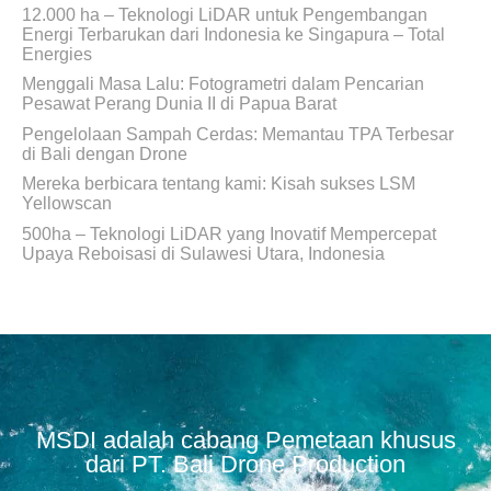
12.000 ha – Teknologi LiDAR untuk Pengembangan
Energi Terbarukan dari Indonesia ke Singapura – Total
Energies
Menggali Masa Lalu: Fotogrametri dalam Pencarian
Pesawat Perang Dunia II di Papua Barat
Pengelolaan Sampah Cerdas: Memantau TPA Terbesar
di Bali dengan Drone
Mereka berbicara tentang kami: Kisah sukses LSM
Yellowscan
500ha – Teknologi LiDAR yang Inovatif Mempercepat
Upaya Reboisasi di Sulawesi Utara, Indonesia
MSDI adalah cabang Pemetaan khusus
dari PT. Bali Drone Production